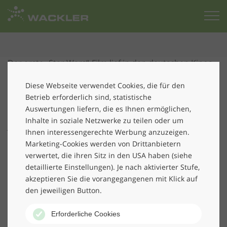
Zur
Startseite
Der erste „Star Wars“-Film lief in den deutschen Kinos
und Helmut Schmidt war Bundeskanzler, als Rolf
Diese Webseite verwendet Cookies, die für den
Haslberger am 1. September 1977 bei Wackler –
Betrieb erforderlich sind, statistische
damals noch „Die Münchner Heinzelmännchen“ –
Auswertungen liefern, die es Ihnen ermöglichen,
seinen ersten Arbeitstag antrat. Seit phantastischen 40
Inhalte in soziale Netzwerke zu teilen oder um
Jahren sorgt er als Glasreiniger für den perfekten
Ihnen interessengerechte Werbung anzuzeigen.
Durchblick. Für einige treue Stammkunden ist er
Marketing-Cookies werden von Drittanbietern
bereits seit zehn Jahren im „Dauer“-Einsatz. Die
verwertet, die ihren Sitz in den USA haben (siehe
Verbundenheit zu Wackler wurde ihm wahrscheinlich
detaillierte Einstellungen). Je nach aktivierter Stufe,
bereits in die Wiege gelegt, denn schon sein Vater und
akzeptieren Sie die vorangegangenen mit Klick auf
zwei weitere Familienmitglieder waren im
den jeweiligen Button.
Unternehmen tätig. Neben Wackler-Vorstand Peter
Blenke sprach ihm die Geschäftsführerin der Wackler
Erforderliche Cookies