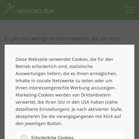
Zur
Startseite
Es gibt nur wenige im Unternehmen, die sie nicht
kennen, und wer sie nicht kennt, hat etwas versäumt.
Elvira Stern
, Marketingleiterin bei Wackler und Teil des
Diese Webseite verwendet Cookies, die für den
Management-Teams
, feierte im November ihre 10-
Betrieb erforderlich sind, statistische
jährige Firmenzugehörigkeit. Sie ist seit 2009 die rechte
Auswertungen liefern, die es Ihnen ermöglichen,
Hand von CEO/Vorstand
Peter Blenke
und
Inhalte in soziale Netzwerke zu teilen oder um
verantwortlich für Werbung, PR, die externe und
Ihnen interessengerechte Werbung anzuzeigen.
interne Kommunikation sowie für zahlreiche Events –
Marketing-Cookies werden von Drittanbietern
sprich das Marketing. Und als Leiterin der Abteilung
verwertet, die ihren Sitz in den USA haben (siehe
hat sie in diesen 10 Jahren viel gewuppt. So hat sie den
detaillierte Einstellungen). Je nach aktivierter Stufe,
komplett neuen Markenauftritt von Wackler
akzeptieren Sie die vorangegangenen mit Klick auf
den jeweiligen Button.
verantwortlich begleitet, als die Tochtergesellschaften
unter der Dachmarke Wackler 2015
Erforderliche Cookies