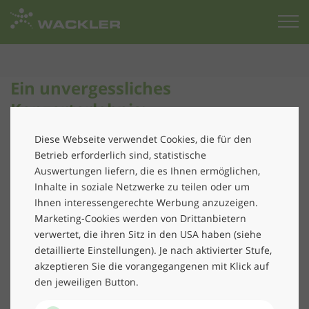
Zur
Startseite
Ein unvergessliches
Konzerterlebnis:
SommernachtsBaum mit dem
Diese Webseite verwendet Cookies, die für den
New World Orchestra und Prof. Dr.
Betrieb erforderlich sind, statistische
Harald Lesch
Auswertungen liefern, die es Ihnen ermöglichen,
Inhalte in soziale Netzwerke zu teilen oder um
Was haben Musik, Nachhaltigkeit,
Ihnen interessengerechte Werbung anzuzeigen.
Wissenschaft und Kultur gemeinsam? Das
Marketing-Cookies werden von Drittanbietern
Musiktheater „SommernachtsBaum“, das sich
verwertet, die ihren Sitz in den USA haben (siehe
dem Thema Wald widmet.
detaillierte Einstellungen). Je nach aktivierter Stufe,
akzeptieren Sie die vorangegangenen mit Klick auf
Am 19. Januar 2025 lädt das New World Orchestra
den jeweiligen Button.
zusammen mit dem renommierten Wissenschaftler