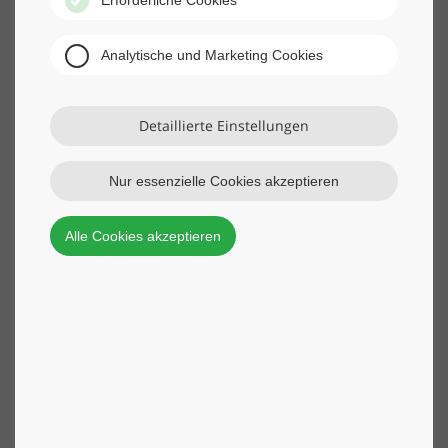
Analytische und Marketing Cookies
Detaillierte Einstellungen
Nur essenzielle Cookies akzeptieren
Alle Cookies akzeptieren
Eine Menge zu „lesen“ hat der Aufsichtsratsvorsitzender der Wackler
Holding SE Friedrich P. Wackler. Sein Jubiläumsgeschenk „Erzählturm“
enthält viele Geschichten des Unternehmens in Form von Bildern,