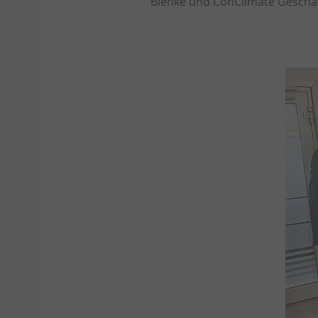
Blenke und ConClimate Geschäft