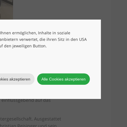
hristian
 Ihnen ermöglichen, Inhalte in soziale
bietern verwertet, die ihren Sitz in den USA
uf den jeweiligen Button.
tungsgeschäft deutlich
esonderer Meilenstein des
alle Szenarien des modernen
n anpasst. Dr. Reisinger
okies akzeptieren
Alle Cookies akzeptieren
agement so hoch wie nie zuvor
on. Darüber hinaus tauschten
e einflussgebend auf das
tergesellschaft. Ausgestattet
ristian Reisinger und sein