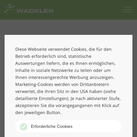
Zur
Startseite
In der letzten Ausgabe der vom Chemnitzer
Bundesverband mittelständischer Wirtschaft
Diese Webseite verwendet Cookies, die für den
herausgegebenen Verbandszeitschrift „BVMW-Report“
Betrieb erforderlich sind, statistische
nahmen die Kollegen der
Wackler Personal Services
Auswertungen liefern, die es Ihnen ermöglichen,
(WPS) Stellung zum Thema Marketingstrategien für
Inhalte in soziale Netzwerke zu teilen oder um
Neukundengewinnung. Neben zwei anderen
Ihnen interessengerechte Werbung anzuzeigen.
Chemnitzer Unternehmen stellte die WPS, vertreten
Marketing-Cookies werden von Drittanbietern
durch Niederlassungsleiterin Dorit Vellmer-
verwertet, die ihren Sitz in den USA haben (siehe
detaillierte Einstellungen). Je nach aktivierter Stufe,
Schuffenhauer und Personaldisponentin Monika
akzeptieren Sie die vorangegangenen mit Klick auf
Hesse, exemplarisch verschiedene Maßnahmen ihrer
den jeweiligen Button.
Kundenakquise in dem Unternehmer-Magazin vor.
Nähere Details …
Erforderliche Cookies