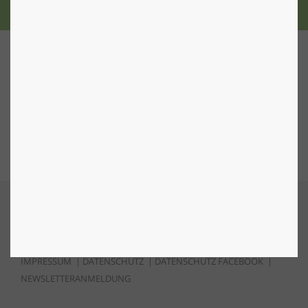
Nach Oben
IMPRESSUM
|
DATENSCHUTZ
|
DATENSCHUTZ FACEBOOK
|
NEWSLETTERANMELDUNG