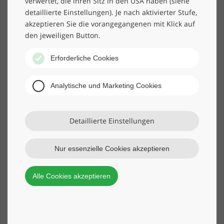
verwertet, die ihren Sitz in den USA haben (siehe
ausgebildeten Fachkräfte dort rund um die Uhr für Ihre
detaillierte Einstellungen). Je nach aktivierter Stufe,
Sicherheit und überwachen eingehende Meldungen.
akzeptieren Sie die vorangegangenen mit Klick auf
den jeweiligen Button.
Erforderliche Cookies
Analytische und Marketing Cookies
Detaillierte Einstellungen
Nur essenzielle Cookies akzeptieren
Alle Cookies akzeptieren
Aufschaltung von Gefahrenmeldeanlagen
Sie können Ihre Meldeanlage bundesweit digital bei uns
zur Überwachung aufschalten, unabhängig von Format