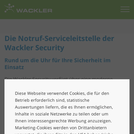
Zur
Startseite
Die Notruf-Serviceleitstelle der
Wackler Security
Rund um die Uhr für Ihre Sicherheit im
Einsatz
Die Wackler Security verfügt über eine moderne
Notruf- und Serviceleitstelle. Egal ob Einbruch, Brand-
Diese Webseite verwendet Cookies, die für den
oder Überfallmeldeanlage: Mit einer
Aufschaltung
bei
Betrieb erforderlich sind, statistische
Wackler Security wird Ihre
Gefahrenmeldeanlage
von
Auswertungen liefern, die es Ihnen ermöglichen,
unserer modernen Notruf-Serviceleitstelle in Chemnitz
Inhalte in soziale Netzwerke zu teilen oder um
betreut, und das
24 Stunden an 365 Tagen im Jahr
.
Ihnen interessengerechte Werbung anzuzeigen.
Denn im konkreten Notfall zählt jede Sekunde. Mit
Marketing-Cookies werden von Drittanbietern
modernster Technik arbeiten unsere professionell