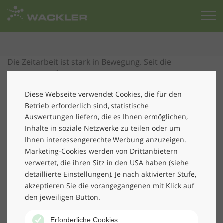
Zur
Startseite
Die Zeitarbeit ist stark in Bewegung. Seit die
erheblichen Änderungen im
Arbeitsnehmerüberlassungsgesetz (AÜG) im April 2017
Diese Webseite verwendet Cookies, die für den
in Kraft getreten sind, ist es unabdingbar, immer
Betrieb erforderlich sind, statistische
wieder auf die verschärften Pflichten sowohl für den
Auswertungen liefern, die es Ihnen ermöglichen,
Entleiher als auch für den Verleiher hinzuweisen. Da
Inhalte in soziale Netzwerke zu teilen oder um
die
Wackler Personal-Service
als Personaldienstleister
Ihnen interessengerechte Werbung anzuzeigen.
genauso wie Unternehmer von diesen Umgestaltungen
Marketing-Cookies werden von Drittanbietern
betroffen ist, erhielt dieses Thema auch bei dem
verwertet, die ihren Sitz in den USA haben (siehe
jährlichen Mitarbeiterseminar wieder besonders viel
detaillierte Einstellungen). Je nach aktivierter Stufe,
akzeptieren Sie die vorangegangenen mit Klick auf
Aufmerksamkeit. Nicht minder wichtig waren auch
den jeweiligen Button.
Informationen zum Branchenzuschlagstarif, zum
Einsatz von EU Bürgern und damit angeknüpfte
Erforderliche Cookies