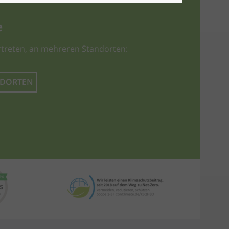
e
treten, an mehreren Standorten:
NDORTEN