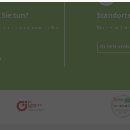
Sie tun?
Standort
llen Ihnen ein individuelles
Bundesweit ver
ZU DEN STA
r