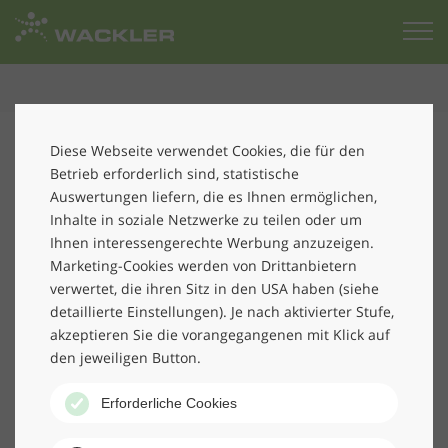
Zur
Startseite
Laut des Branchenspiegels „Gebäudedienste in
Deutschland 2018“ – veröffentlicht in der aktuellen
Diese Webseite verwendet Cookies, die für den
August-Ausgabe der Fachzeitschrift „rationell reinigen“
Betrieb erforderlich sind, statistische
Auswertungen liefern, die es Ihnen ermöglichen,
– gehört WACKLER zu den TOP20 im Markt. Die
Inhalte in soziale Netzwerke zu teilen oder um
Rangliste resultiert aus der 25. „rationell-reinigen“-
Ihnen interessengerechte Werbung anzuzeigen.
Umfrage, an der sich dieses Jahr über 100
Marketing-Cookies werden von Drittanbietern
Unternehmen der Branche beteiligt haben.
verwertet, die ihren Sitz in den USA haben (siehe
detaillierte Einstellungen). Je nach aktivierter Stufe,
www.rationell-reinigen.de
akzeptieren Sie die vorangegangenen mit Klick auf
den jeweiligen Button.
Erforderliche Cookies