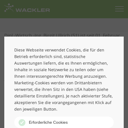
Zur
Startseite
Dipl.-Wirtsch.-Ing. Birgit Ullrich (51) ist seit 01. Februar
2015 Vorsitzende der Geschäftsführung der Wackler
Service Group München, die sie gemeinsam mit dem
Diese Webseite verwendet Cookies, die für den
zweiten Geschäftsführer Günter Hagn leitet. Frau
Betrieb erforderlich sind, statistische
Auswertungen liefern, die es Ihnen ermöglichen,
Ullrich war viele Jahre in der Geschäftsführung und im
Inhalte in soziale Netzwerke zu teilen oder um
Vertrieb der ALBA-Gruppe tätig und hat über zwanzig
Ihnen interessengerechte Werbung anzuzeigen.
Jahre Branchenerfahrung in den Bereichen
Marketing-Cookies werden von Drittanbietern
Abfallwirtschaft, Facility Management, Logistik sowie
verwertet, die ihren Sitz in den USA haben (siehe
Umwelttechnik und Energie. Wir wünschen Frau Ullrich
detaillierte Einstellungen). Je nach aktivierter Stufe,
viel Erfolg für die neuen Aufgaben und freuen uns auf
akzeptieren Sie die vorangegangenen mit Klick auf
eine gute und erfolgreiche Zusammenarbeit.
den jeweiligen Button.
Erforderliche Cookies