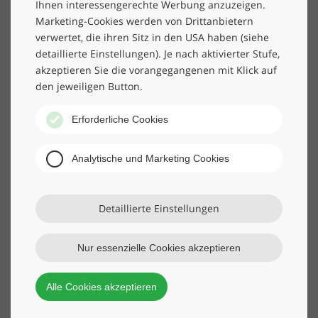
Ihnen interessengerechte Werbung anzuzeigen.
Marketing-Cookies werden von Drittanbietern
verwertet, die ihren Sitz in den USA haben (siehe
detaillierte Einstellungen). Je nach aktivierter Stufe,
Verunreinigungen durch Bakterien können krank
akzeptieren Sie die vorangegangenen mit Klick auf
machen und manche sind besonders geruchsintensiv.
den jeweiligen Button.
Daher bietet Wackler für eine hygienische und zugleich
nachhaltige Reinigung auch die Bakterienreinigung an.
Erforderliche Cookies
Bei dieser probiotischen Reinigung werden zur
Beseitigung organischer Verschmutzungen „gute“,
Analytische und Marketing Cookies
apathogene Bakterien gegen krank machende,
pathogene Bakterien eingesetzt.
Detaillierte Einstellungen
Der Vorteil: Eine nachhaltige, chemiefreie
Reinigungsmethode, die sich vor allem zur Beseitigung
geruchsintensiver Verschmutzungen eignet.
Nur essenzielle Cookies akzeptieren
Alle Cookies akzeptieren
Wie funktioniert Bakterienreinigung?