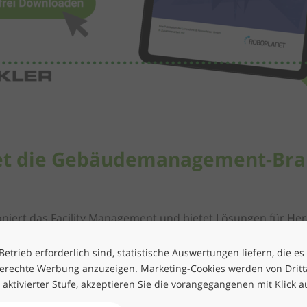
et die Gebäudemanagement-Bra
ioniert das Facility Management und bietet Lösungen für H
 Effizienzanforderungen. Die Fortschritte in der Technolo
s ermöglicht, dass diese Roboter effizient, zuverlässig und
etrieb erforderlich sind, statistische Auswertungen liefern, die es
sowohl große Flächen zu reinigen als auch sich flexibel an
erechte Werbung anzuzeigen. Marketing-Cookies werden von Drittan
h aktivierter Stufe, akzeptieren Sie die vorangegangenen mit Klick a