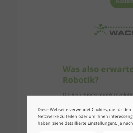
Was also erwart
Robotik?
Die Reinigungsrobotik revolut
Fachkräftemangel und steigende
Software und Hardware – haben e
Diese Webseite verwendet Cookies, die für den B
können. Sie sind in der Lage, 
Netzwerke zu teilen oder um Ihnen interesseng
haben (siehe detaillierte Einstellungen). Je nac
anzupassen.