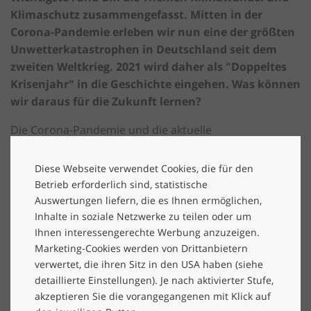
Klimaschutz zusammengefasst.
Mitten in der
Corona-Pandemie erleben wir nun eine der größten
Unwetterkatastrophen in Deutschland seit dem
zweiten Weltkrieg. 2021 wird daher als "Doppeltes
Krisenjahr" in die Geschichte eingehen. Was können
wir daraus für die Zukunft lernen?
Die Corona-Pandemie und die aktuelle
Hochwasserkatastrophe haben eines gemeinsam: Es
sind unmittelbare Krisen, die ein sofortiges und
Diese Webseite verwendet Cookies, die für den
effektives Krisenmanagement erfordern – einmal auf
Betrieb erforderlich sind, statistische
globaler und einmal auf lokaler Ebene. Während der
Auswertungen liefern, die es Ihnen ermöglichen,
Corona-Pandemie haben wir viel darüber gelernt, wie
Inhalte in soziale Netzwerke zu teilen oder um
Ihnen interessengerechte Werbung anzuzeigen.
man Krisen von globalem Ausmaß bewältigen kann. Die
Marketing-Cookies werden von Drittanbietern
Hoffnung ist, dass wir als Weltgemeinschaft gestärkt
verwertet, die ihren Sitz in den USA haben (siehe
daraus hervorgehen. Insgesamt macht jedoch sowohl
detaillierte Einstellungen). Je nach aktivierter Stufe,
die Pandemie als auch die tragische
akzeptieren Sie die vorangegangenen mit Klick auf
Unwetterkatastrophe deutlich, dass unsere moderne