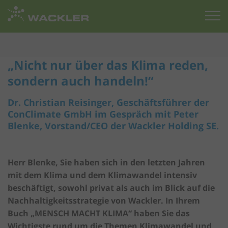
Zur
Startseite
„Nicht nur über das Klima reden,
sondern auch handeln!“
Dr. Christian Reisinger, Geschäftsführer der
ConClimate GmbH im Gespräch mit Peter
Blenke, Vorstand/CEO der Wackler Holding SE.
Herr Blenke, Sie haben sich in den letzten Jahren
mit dem Klima und dem Klimawandel intensiv
beschäftigt, sowohl privat als auch im Blick auf die
Nachhaltigkeitsstrategie von Wackler. In Ihrem
Buch „MENSCH MACHT KLIMA“ haben Sie das
Wichtigste rund um die Themen Klimawandel und