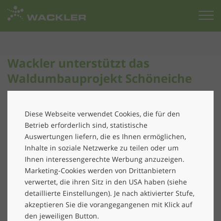
Zur
Startseite
Wackler unterstützt das
Waldumbauprojekt Schöneiche
Unser Klimabeitrag für widerstandsfähige
Mischwälder und CO2-Speicherung
Diese Webseite verwendet Cookies, die für den
Betrieb erforderlich sind, statistische
Nachhaltigkeit ist für die Wackler Group kein Modewort
Auswertungen liefern, die es Ihnen ermöglichen,
– sondern ein klarer Auftrag und gelebte
Inhalte in soziale Netzwerke zu teilen oder um
Verantwortung. Deshalb haben wir uns freiwillig dazu
Ihnen interessengerechte Werbung anzuzeigen.
verpflichtet, bis 2045
Netto-Null-Emissionen
entlang
Marketing-Cookies werden von Drittanbietern
der gesamten Wertschöpfungskette zu erreichen – mit
verwertet, die ihren Sitz in den USA haben (siehe
wissenschaftsbasierten, von der Science Based Targets
detaillierte Einstellungen). Je nach aktivierter Stufe,
Initiative validierten Klimazielen, die im Einklang mit
akzeptieren Sie die vorangegangenen mit Klick auf
den jeweiligen Button.
dem 1,5-Grad-Ziel des Pariser Klima-Abkommens