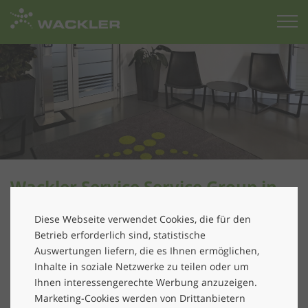
Zur
Startseite
Wackler Service Service Group in
Köln
Diese Webseite verwendet Cookies, die für den
Betrieb erforderlich sind, statistische
Wackler Service Gruppe – Ihr zuverlässiger Partner für
Auswertungen liefern, die es Ihnen ermöglichen,
umfassendes Gebäudemanagement in Köln!
Inhalte in soziale Netzwerke zu teilen oder um
Ihnen interessengerechte Werbung anzuzeigen.
In den Bereichen Gebäudemanagement,
Marketing-Cookies werden von Drittanbietern
Gebäudereinigung und Sicherheitsdienstleistungen