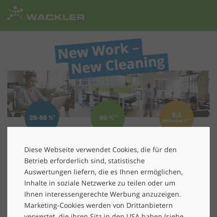
Zur
Startseite
Diese Webseite verwendet Cookies, die für den
Betrieb erforderlich sind, statistische
Auswertungen liefern, die es Ihnen ermöglichen,
Die Arbeitswelt ist im Wandel –
Inhalte in soziale Netzwerke zu teilen oder um
die Gebäudereinigung ebenso
Ihnen interessengerechte Werbung anzuzeigen.
Marketing-Cookies werden von Drittanbietern
Flexible Arbeitszeit- und Arbeitsplatz-Modelle wie
verwertet, die ihren Sitz in den USA haben (siehe