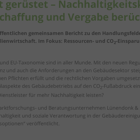
t gerüstet – Nachhaltigkeits
schaffung und Vergabe berüc
fentlichen gemeinsamen Bericht zu den Handlungsfelde
lienwirtschaft. Im Fokus: Ressourcen- und CO
-Einsparu
2
z und EU-Taxonomie sind in aller Munde. Mit den neuen Reg
anz und auch die Anforderungen an den Gebäudesektor steig
uen Pflichten erfüllt und die rechtlichen Vorgaben umgese
eilaspekte des Gebäudebetriebs auf den CO
-Fußabdruck ei
2
enstleister für mehr Nachhaltigkeit leisten?
arktforschungs- und Beratungsunternehmen Lünendonk &
altigkeit und soziale Verantwortung in der Gebäudereinigu
soptionen“
veröffentlicht.