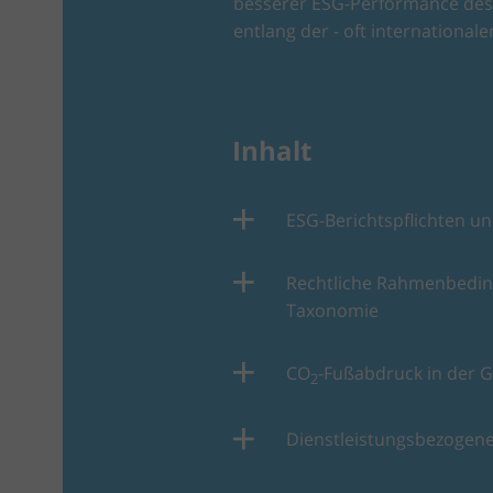
besserer ESG-Performance des 
entlang der - oft internationalen
Inhalt
ESG-Berichtspflichten un
Rechtliche Rahmenbeding
Taxonomie
CO
-Fußabdruck in der 
2
Dienstleistungsbezogen