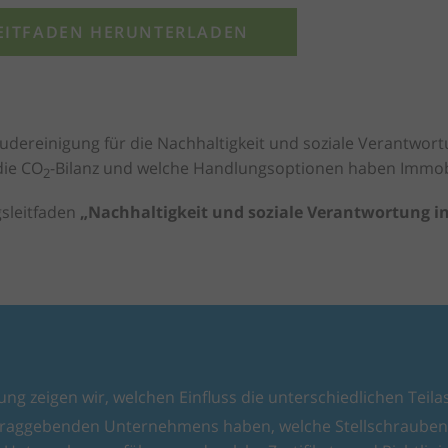
EITFADEN HERUNTERLADEN
udereinigung für die Nachhaltigkeit und soziale Verantwor
die CO
-Bilanz und welche Handlungsoptionen haben Immob
2
sleitfaden
„Nachhaltigkeit und soziale Verantwortung i
ng zeigen wir, welchen Einfluss die unterschiedlichen Teila
ftraggebenden Unternehmens haben, welche Stellschrauben 