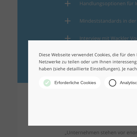
Handlungsoptionen für 
Mindeststandards in der 
Interview mit Wackler Vo
Mehrwert muss messbar
Diese Webseite verwendet Cookies, die für den B
Netzwerke zu teilen oder um Ihnen interesseng
haben (siehe detaillierte Einstellungen). Je nac
Erforderliche Cookies
Analytis
LEITFADEN HERUNT
„Unternehmen stehen vor enor