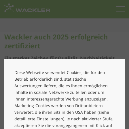
Zur
Startseite
Wackler auch 2025 erfolgreich
zertifiziert
Ein starkes Zeichen für Qualität, Nachhaltigkeit
und Verantwortung: Alle Unternehmen der Wackler
Group haben die Zertifizierung 2025 erfolgreich
Diese Webseite verwendet Cookies, die für den
Betrieb erforderlich sind, statistische
abgeschlossen – darunter erstmals auch unsere
Auswertungen liefern, die es Ihnen ermöglichen,
jüngsten Tochtergesellschaften RoboPlanet und
Inhalte in soziale Netzwerke zu teilen oder um
Substain.
Ihnen interessengerechte Werbung anzuzeigen.
Marketing-Cookies werden von Drittanbietern
Mit Stolz blicken wir auf den erfolgreichen Abschluss
verwertet, die ihren Sitz in den USA haben (siehe
der aktuellen Zertifizierungen: Sämtliche Unternehmen
detaillierte Einstellungen). Je nach aktivierter Stufe,
der Wackler Group wurden erneut bzw. erstmals von
akzeptieren Sie die vorangegangenen mit Klick auf
unabhängigen Prüfinstanzen zertifiziert – ein