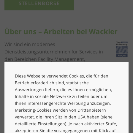
STELLENBÖRSE
Über uns – Arbeiten bei Wackler
Wir sind ein modernes
Dienstleistungsunternehmen für Services in
den Bereichen Facility Management,
Gebäudereinigung, Robotik, Sicherheits- und
Personaldienstleistungen sowie Consulting
Diese Webseite verwendet Cookies, die für den
für Klimaschutz und ESG-Management und
Betrieb erforderlich sind, statistische
ESG-Software.
Auswertungen liefern, die es Ihnen ermöglichen,
Inhalte in soziale Netzwerke zu teilen oder um
Bei uns steht der Mensch im Mittelpunkt. Wir
Ihnen interessengerechte Werbung anzuzeigen.
– das sind rund
8.300 Mitarbeiter*innen
Marketing-Cookies werden von Drittanbietern
aus 101 Nationen
in bundesweit
verwertet, die ihren Sitz in den USA haben (siehe
44 Niederlassungen
. Ein menschliches
detaillierte Einstellungen). Je nach aktivierter Stufe,
Miteinander ist uns wichtig und wir schätzen
akzeptieren Sie die vorangegangenen mit Klick auf