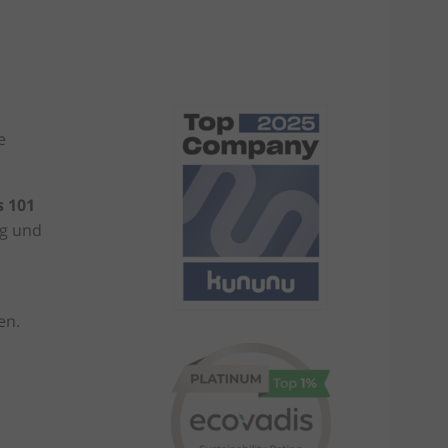
e
s 101
ig und
en.