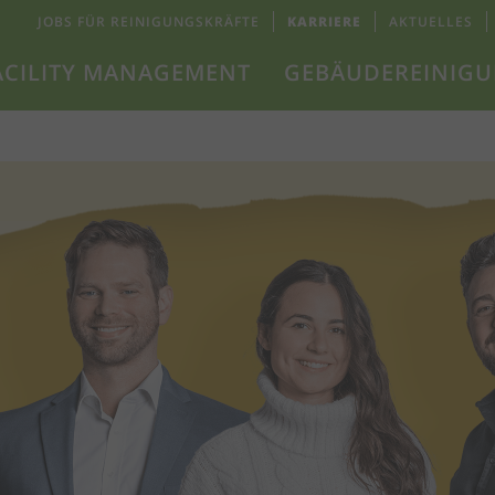
JOBS FÜR REINIGUNGSKRÄFTE
KARRIERE
AKTUELLES
ACILITY MANAGEMENT
GEBÄUDEREINIG