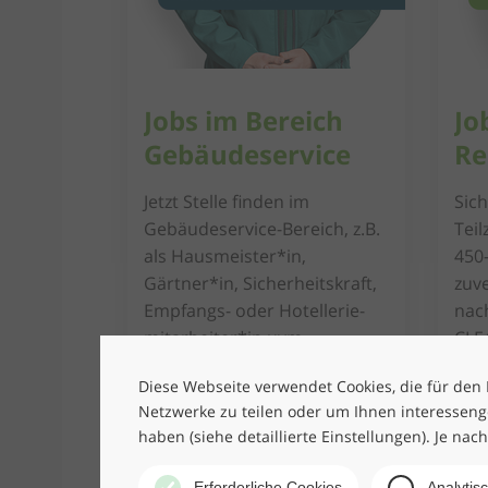
Jobs im Bereich
Jo
Gebäude­service
Re
Jetzt Stelle finden im
Sich
Gebäudeservice-Bereich, z.B.
Teil
als Hausmeister*in,
450-
Gärtner*in, Sicherheits­kraft,
zuve
Empfangs- oder Hotellerie­­
nach
mitarbeiter*in uvm.
CLE
Diese Webseite verwendet Cookies, die für den B
JOB FINDEN
Netzwerke zu teilen oder um Ihnen interesseng
haben (siehe detaillierte Einstellungen). Je nac
Erforderliche Cookies
Analytis