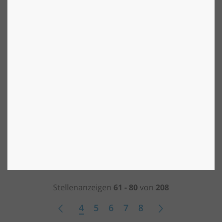
Faßberg,Niedersachsen,Deutschland,29328
26.07.2026
Glasreiniger Vollzeit flexibel
Köln-Holweide (m/w/d)
Köln,Nordrhein-Westfalen,Deutschland,51067
26.07.2026
Stellenanzeigen
61
-
80
von
208
4
5
6
7
8