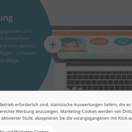
bung
ngagierten und
eam bereichern
ind oder bereits
fügen – schicken
kräftige
etrieb erforderlich sind, statistische Auswertungen liefern, die es
erechte Werbung anzuzeigen. Marketing-Cookies werden von Drittan
h aktivierter Stufe, akzeptieren Sie die vorangegangenen mit Klick a
che und Marketing Cookies