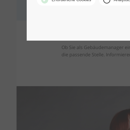
Ob Sie als Gebäudemanager eine
die passende Stelle. Informiere