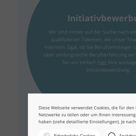
Initiativ­bewer
Wir sind immer auf der Suche nach e
qualifizierten Talenten, die unser T
möchten. Egal, ob Sie Berufseinsteiger s
über umfangreiche Berufserfahrung ver
Sie uns einfach
hier
Ihre aussage
Initiativbewerbung.
Diese Webseite verwendet Cookies, die für den B
Netzwerke zu teilen oder um Ihnen interesseng
haben (siehe detaillierte Einstellungen). Je nac
Erforderliche Cookies
Analytis