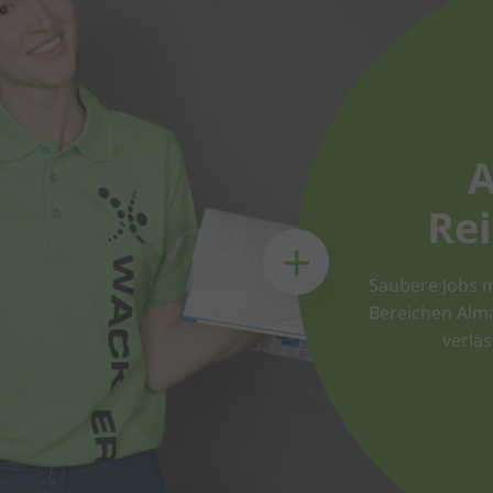
A
Re
Saubere Jobs m
Bereichen Alma
verlä