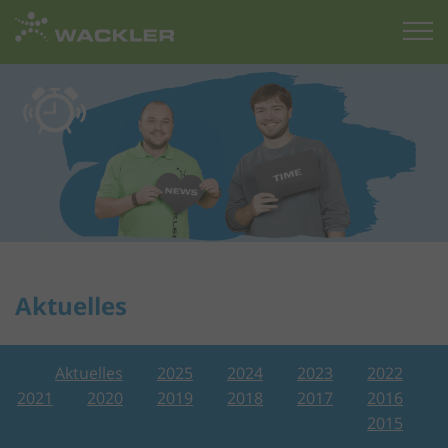
Zur
Startseite
Aktuelles
Aktuelles
2025
2024
2023
2022
2021
2020
2019
2018
2017
2016
2015